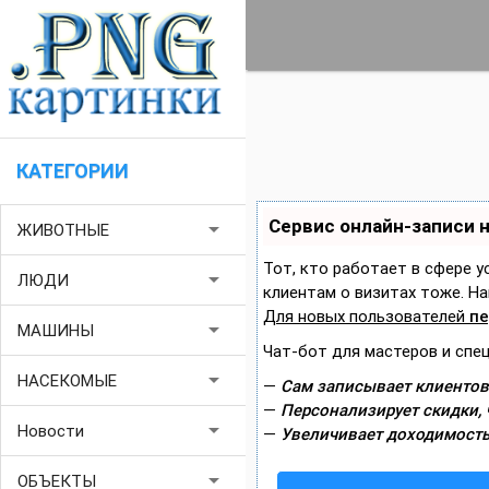
КАТЕГОРИИ
Сервис онлайн-записи 
arrow_drop_down
ЖИВОТНЫЕ
Тот, кто работает в сфере у
arrow_drop_down
ЛЮДИ
клиентам о визитах тоже. 
Для новых пользователей
пе
arrow_drop_down
МАШИНЫ
Чат-бот для мастеров и спе
arrow_drop_down
НАСЕКОМЫЕ
—
Сам записывает клиентов
—
Персонализирует скидки, 
arrow_drop_down
Новости
—
Увеличивает доходимость
arrow_drop_down
ОБЪЕКТЫ